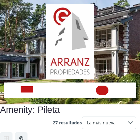
Skip
to
content
Open
Amenity:
Pileta
Button
27 resultados