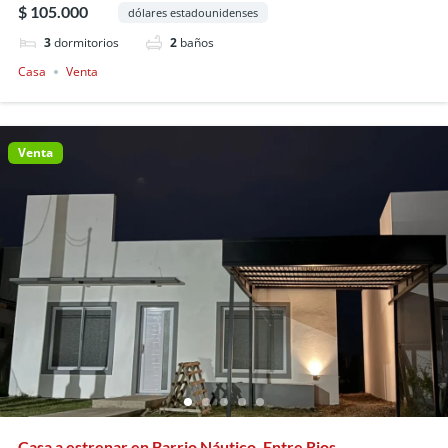
$ 105.000
dólares estadounidenses
3
dormitorios
2
baños
Casa
Venta
Venta
Casa a estrenar en Barrio Náutico, Entre Rios