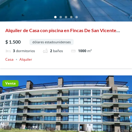
Alquiler de Casa con piscina en Fincas De San Vicente
Sporting
$ 1.500
dólares estadounidenses
3
dormitorios
2
baños
1000
m²
Casa
Alquiler
Venta