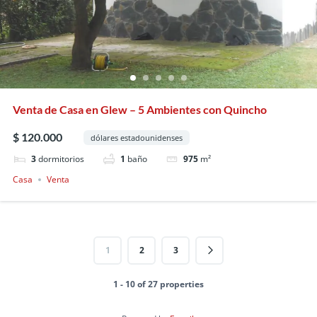
Venta de Casa en Glew – 5 Ambientes con Quincho
$ 120.000
dólares estadounidenses
3
dormitorios
1
baño
975
m²
Casa
Venta
1
2
3
1 - 10 of 27 properties