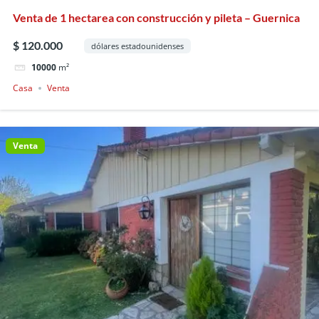
Venta de 1 hectarea con construcción y pileta – Guernica
$ 120.000
dólares estadounidenses
10000
m²
Casa
Venta
Venta