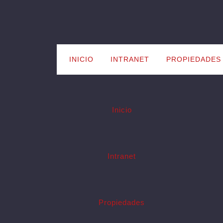
Skip
to
content
INICIO
INTRANET
PROPIEDADES
Inicio
Intranet
Propiedades