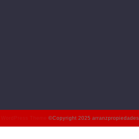
or WordPress Theme
©Copyright 2025 arranzpropiedades
Scroll
Up