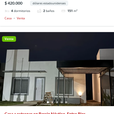
$ 420.000
dólares estadounidenses
4
dormitorios
2
baños
151
m²
Casa
Venta
Venta
Casa a estrenar en Barrio Náutico, Entre Rios