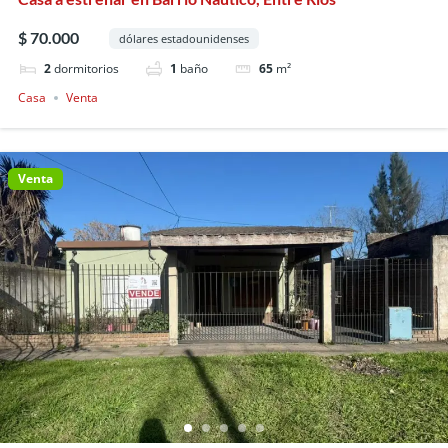
$ 70.000
dólares estadounidenses
2
dormitorios
1
baño
65
m²
Casa
Venta
Venta