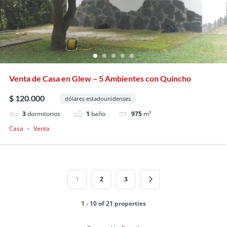
Venta de Casa en Glew – 5 Ambientes con Quincho
$ 120.000
dólares estadounidenses
3
dormitorios
1
baño
975
m²
Casa
Venta
1
2
3
1 - 10 of 21 properties