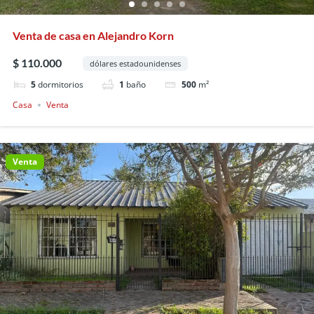
Venta de casa en Alejandro Korn
$ 110.000
dólares estadounidenses
5
dormitorios
1
baño
500
m²
Casa
Venta
Venta