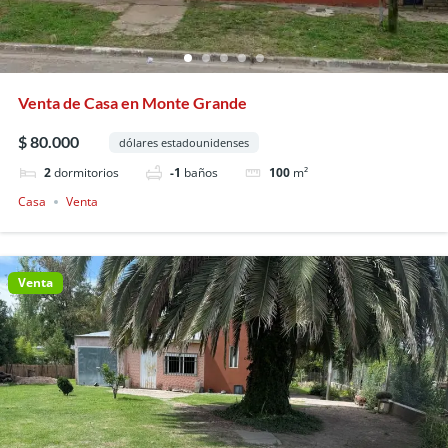
Venta de Casa en Monte Grande
$ 80.000
dólares estadounidenses
2
dormitorios
-1
baños
100
m²
Casa
Venta
Venta