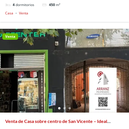
4
dormitorios
450
m²
Casa
Venta
Venta
Venta de Casa sobre centro de San Vicente – Ideal
Inversión