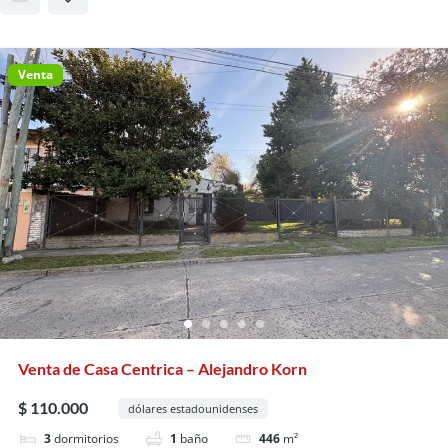
Venta
Venta de Casa Centrica – Alejandro Korn
$ 110.000
dólares estadounidenses
3
dormitorios
1
baño
446
m²