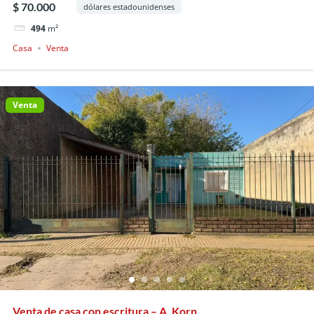
$ 70.000
dólares estadounidenses
494
m²
Casa
Venta
Venta
Venta de casa con escritura – A. Korn