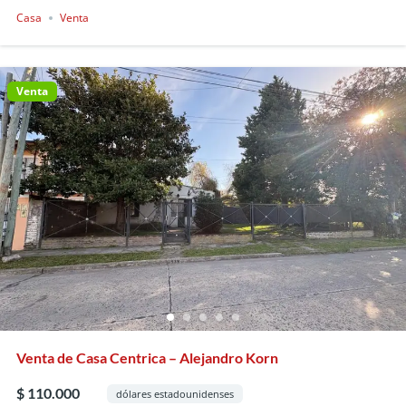
Casa
Venta
Venta
Venta de Casa Centrica – Alejandro Korn
$ 110.000
dólares estadounidenses