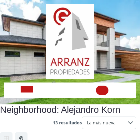
Skip
to
content
Open
Neighborhood:
Alejandro Korn
Button
13 resultados