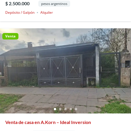
$ 2.500.000
pesos argentinos
Depósito / Galpón
Alquiler
Venta
Venta de casa en A.Korn – Ideal Inversion