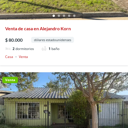
Venta de casa en Alejandro Korn
$ 80.000
dólares estadounidenses
2
dormitorios
1
baño
Casa
Venta
Venta