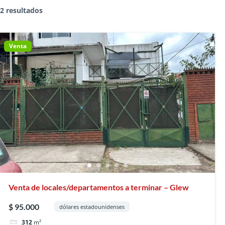
2 resultados
Venta
Venta de locales/departamentos a terminar – Glew
$ 95.000
dólares estadounidenses
312
m²