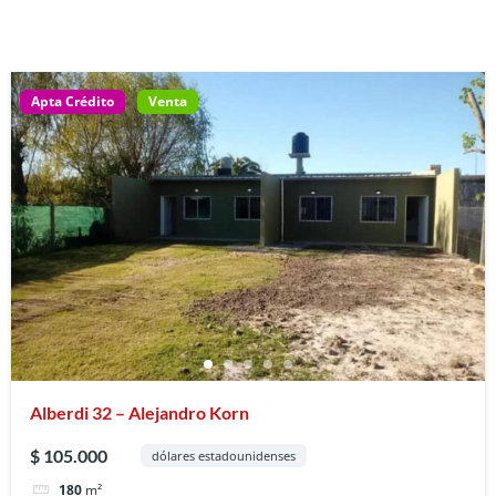
Apta Crédito
Venta
Alberdi 32 – Alejandro Korn
$ 105.000
dólares estadounidenses
180
m²